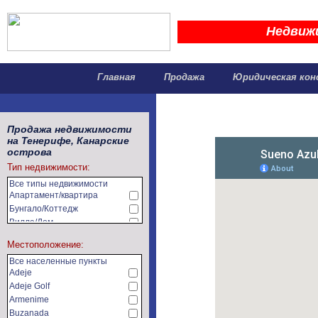
Недвиж
Главная
Продажа
Юридическая кон
Продажа недвижимости
на Тенерифе, Канарские
острова
Тип недвижимости:
Все типы недвижимости
Апартамент/квартира
Бунгало/Коттедж
Вилла/Дом
Земельный участок
Местоположение:
Коммерческая
недвижимость
Все населенные пункты
Сельхозугодья/фермы
Adeje
Adeje Golf
Armenime
Buzanada