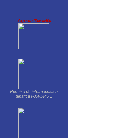
Los Gigantes-Puerto Santiago
Palm Mar
Parque de la Reina
Playa Paraiso
Карты Tenerife
Playa San Juan
Puerto de la Cruz
San Isidro
San Miguel
Santa Cruz de Tenerife
Tacoronte
Taucho
Permiso de intermediacion
turistica I-0003446.1