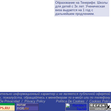
Образование на Тенерифе. Школы
для детей с 3х лет. Ученическая
виза выдается на 1 год с
дальнейшем продлением.
ительно информационный характер и не является публичной офертой.
ах, пожалуйста, обращайтесь к менеджерам по е-мейл или по телефону.
 De Privacidad
/
Privacy Policy
Política De Cookies
/
Cookies Policy