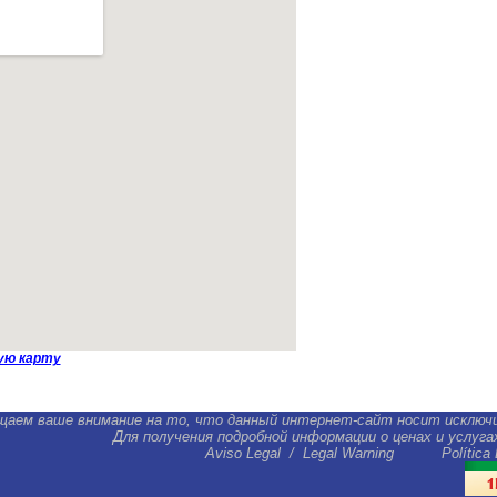
ую карту
щаем ваше внимание на то, что данный интернет-сайт носит исключ
Для получения подробной информации о ценах и услуг
Aviso Legal
/
Legal Warning
Política