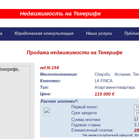
Недвижимость на Тенерифе
жа
Юридическая консультация
Наши услуги
Публик
Продажа недвижимости на Тенерифе
ref.N-154
Местоположение:
Chayofa, Испания, Те
Комплекс:
LA FINCA
Тип:
Апартамент/квартира
Цена:
115 000
€
Расчет ипотеки*:
Первый взнос:
Срок кредита:
Сумма ипотеки:
57
Годовая ставка:
3.
Ежемесячный платеж:
29
*Не является публичной офертой. Ус