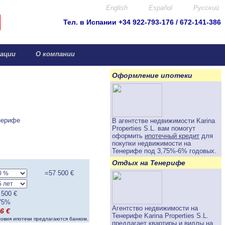
English
Español
Pyccκuú
Тел. в Испании +34 922-793-176 / 672-141-386
info@canar.biz
ации
О компании
Оформление ипотеки
нерифе
В агентстве недвижимости Karina
Properties S.L. вам помогут
оформить
ипотечный кредит
для
покупки недвижимости на
Тенерифе под
3,75%-6%
годовых.
Отдых на Тенерифе
=
57 500
€
 500
€
75
%
Агентство недвижимости на
6
€
Тенерифе Karina Properties S.L.
ловия ипотеки предлагаются банком.
предлагает
квартиры и виллы на