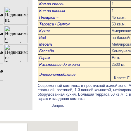
Кол-во спален
1
Кол-во ванных
1
Площадь ≈
45 кв.м.
Терраса / Балкон
53 кв.м.
Кухня
Американс
Вид
на бассей
Мебель
Меблиров
Бассейн
Коммунал
Гараж
Есть
Расстояние до океана
2500 м.
Энергопотребление
Класс: F
Современный комплекс в престижной жилой зоне. Ап
спальней, гостиной, 1-й ванной комнатой, меблиро
оборудованная кухня. Большая терраса 53 кв.м. с в
гараж и кладовая комната.
Запрос