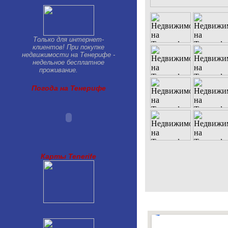
Только для интернет-
клиентов! При покупке
недвижимости на Тенерифе -
недельное бесплатное
проживание.
Погода на Тенерифе
Карты Tenerife