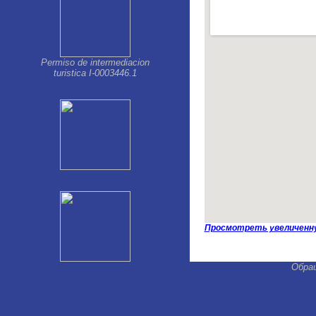
Permiso de intermediacion
turistica I-0003446.1
Просмотреть увеличенн
Обра