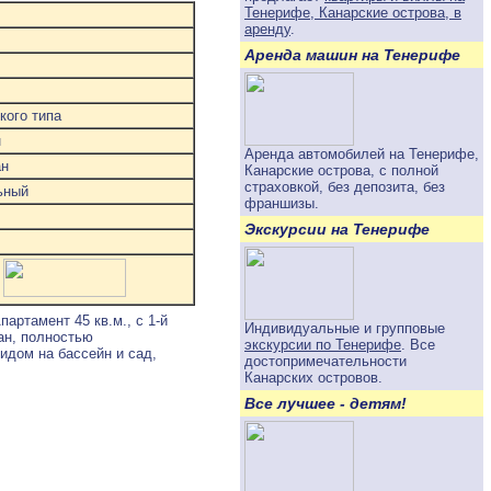
Тенерифе, Канарские острова, в
аренду
.
Аренда машин на Тенерифе
кого типа
н
Аренда автомобилей на Тенерифе,
ан
Канарские острова, с полной
страховкой, без депозита, без
ьный
франшизы.
Экскурсии на Тенерифе
артамент 45 кв.м., с 1-й
Индивидуальные и групповые
ван, полностью
экскурсии по Тенерифе
. Все
идом на бассейн и сад,
достопримечательности
Канарских островов.
Все лучшее - детям!