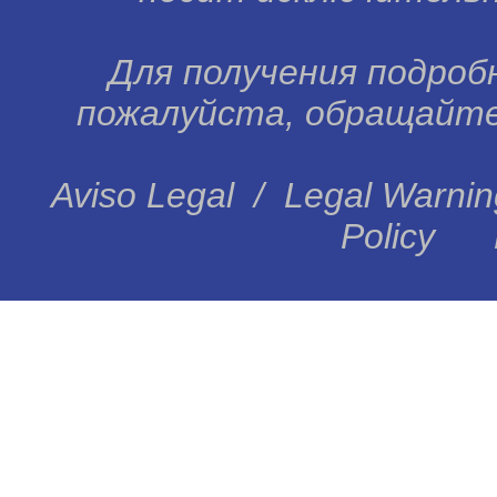
Для получения подробн
пожалуйста, обращайтес
Aviso Legal
/
Legal Warnin
Policy