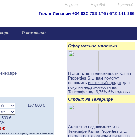
English
Español
Pyccκuú
Тел. в Испании +34 922-793-176 / 672-141-386
info@canar.biz
ации
О компании
Оформление ипотеки
Тенерифе
В агентстве недвижимости Karina
Properties S.L. вам помогут
оформить
ипотечный кредит
для
покупки недвижимости на
Тенерифе под
3,75%-6%
годовых.
Отдых на Тенерифе
=
157 500
€
 500
€
5
%
Агентство недвижимости на
0
€
Тенерифе Karina Properties S.L.
ловия ипотеки предлагаются банком.
предлагает
квартиры и виллы на