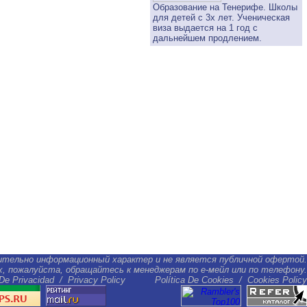
Образование на Тенерифе. Школы
для детей с 3х лет. Ученическая
виза выдается на 1 год с
дальнейшем продлением.
ительно информационный характер и не является публичной офертой.
ах, пожалуйста, обращайтесь к менеджерам по е-мейл или по телефону.
 De Privacidad
/
Privacy Policy
Política De Cookies
/
Cookies Policy