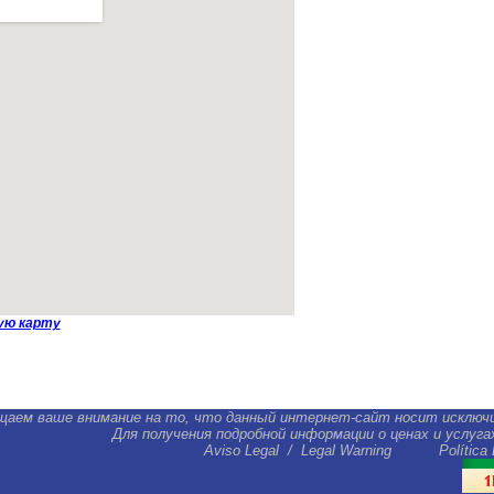
ую карту
щаем ваше внимание на то, что данный интернет-сайт носит исключ
Для получения подробной информации о ценах и услуг
Aviso Legal
/
Legal Warning
Política