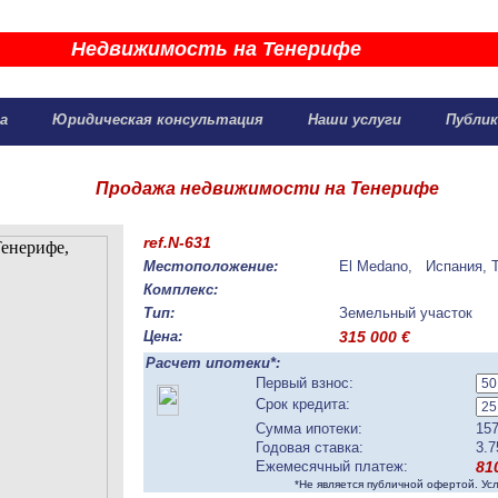
Недвижимость на Тенерифе
жа
Юридическая консультация
Наши услуги
Публик
Продажа недвижимости на Тенерифе
ref.N-631
Местоположение:
El Medano, Испания, 
Комплекс:
Тип:
Земельный участок
Цена:
315 000
€
Расчет ипотеки*:
Первый взнос:
Срок кредита:
Сумма ипотеки:
157
Годовая ставка:
3.7
Ежемесячный платеж:
81
*Не является публичной офертой. Ус