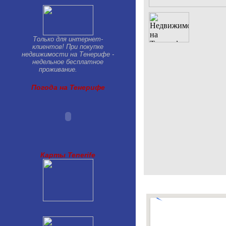
Только для интернет-
клиентов! При покупке
недвижимости на Тенерифе -
недельное бесплатное
проживание.
Погода на Тенерифе
Карты Tenerife