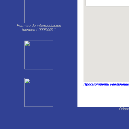
Permiso de intermediacion
turistica I-0003446.1
Просмотреть увеличенн
Обра