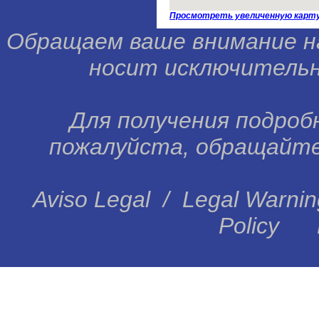
Просмотреть увеличенную карт
Обращаем ваше внимание н
носит исключительн
Для получения подробн
пожалуйста, обращайтес
Aviso Legal
/
Legal Warnin
Policy