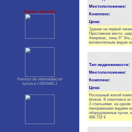
Palm Mar
Местоположение:
Parque de la Reina
Карты Tenerife
Playa Paraiso
Комплекс:
Playa San Juan
Цена:
Puerto de la Cruz
San Isidro
Здание на первой лини
Престижное место, шир
San Miguel
Америкас, зоны 5* Эль 
Santa Cruz de Tenerife
великолепным видом на
Tacoronte
Taucho
Тип недвижимости:
Местоположение:
Permiso de intermediacion
Комплекс:
turistica I-0003446.1
Цена:
Роскошный жилой компл
блоков. В комплексе ес
3 спальнями, на одном 
панорамными видами на
оборудованные кухни, 
406.732 €