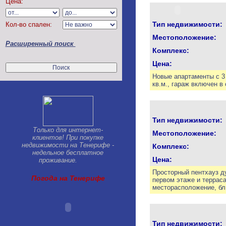
Цена:
Chayofa
Chirche
Тип недвижимости:
Кол-во спален:
Costa del Silencio
El Medano
Местоположение:
Расширенный поиск
El Tanque
Комплекс:
Golf del Sur
Цена:
Granadilla
Guargacho
Новые апартаменты с 3
Guia de Isora
кв.м., гараж включен в
Guimar
Jama
La Caleta
Тип недвижимости:
La Escalona
Только для интернет-
La Laguna
Местоположение:
клиентов! При покупке
La Orotava
недвижимости на Тенерифе -
Комплекс:
La Quinta
недельное бесплатное
Цена:
проживание.
La Sabinita
Las Americas
Просторный пентхауз ду
Погода на Тенерифе
Las Chafiras
первом этаже и терраса
месторасположение, бл
Las Galletas
Llano del Camello
Los Cristianos
Los Gigantes-Puerto Santiago
Тип недвижимости: