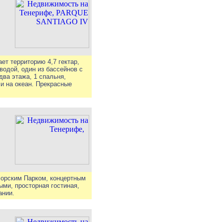
ет территорию 4,7 гектар,
водой, один из бассейнов с
два этажа, 1 спальня,
 и на океан. Прекрасные
Морским Парком, концертным
ыми, просторная гостиная,
ании.