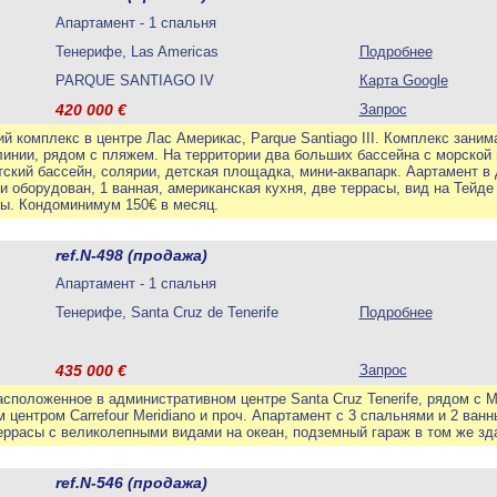
Апартамент - 1 спальня
Тенерифе, Las Americas
Подробнее
PARQUE SANTIAGO IV
Карта Google
420 000
€
Запрос
й комплекс в центре Лас Америкас, Parque Santiago III. Комплекс занима
инии, рядом с пляжем. На территории два больших бассейна с морской 
ский бассейн, солярии, детская площадка, мини-аквапарк. Аартамент в 
 оборудован, 1 ванная, американская кухня, две террасы, вид на Тейде
ы. Кондоминимум 150€ в месяц.
ref.N-498 (продажа)
Апартамент - 1 спальня
Тенерифе, Santa Cruz de Tenerife
Подробнее
435 000
€
Запрос
асположенное в административном центре Santa Cruz Tenerife, рядом с 
 центром Carrefour Meridiano и проч. Апартамент с 3 спальнями и 2 ванн
еррасы с великолепными видами на океан, подземный гараж в том же зд
ref.N-546 (продажа)