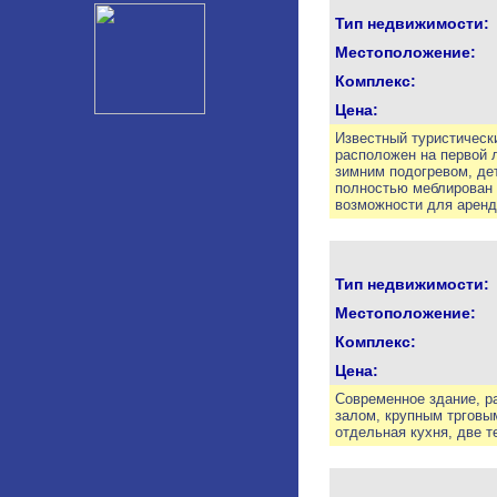
Тип недвижимости:
Местоположение:
Комплекс:
Цена:
Известный туристически
расположен на первой л
зимним подогревом, дет
полностью меблирован и
возможности для аренд
Тип недвижимости:
Местоположение:
Комплекс:
Цена:
Современное здание, р
залом, крупным трговым
отдельная кухня, две т