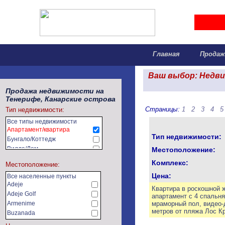
Главная
Прода
Ваш выбор: Недви
Продажа недвижимости на
Тенерифе, Канарские острова
Страницы:
1
2
3
4
5
Тип недвижимости:
Все типы недвижимости
Апартамент/квартира
Тип недвижимости:
Бунгало/Коттедж
Вилла/Дом
Местоположение:
Земельный участок
Комплекс:
Местоположение:
Коммерческая недвижимость
Цена:
Все населенные пункты
Сельхозугодья/фермы
Adeje
Квартира в роскошной 
Adeje Golf
апартамент с 4 спальня
Armenime
мраморный пол, видео-
метров от пляжа Лос К
Buzanada
Callao Salvaje