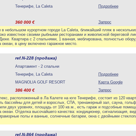
Тенерифе, La Caleta
Подробнее
360 000
€
Запрос
и в небольшом курортном городе La Caleta, ближайший пляж в нескольки
око известное своими рыбными ресторанами и живописной береговой лин
Дюке. Квартира с 2 спальнями, 1 ванная, меблирована, полностью обору
 океан, в цену включено гаражное место.
ref.N-228 (продажа)
Апартамент - 2 спальни
Тенерифе, La Caleta
Подробнее
MAGNOLIA GOLF RESORT
Карта Google
386 400
€
Запрос
екс, расположенный в Ла Калете на юге Тенерифе, состоит из 120 кварт
ть бассейны для детей и взрослых, СПА, тренажерный зал, сауна, гольф
или двух уровнях, площадь от 100 кв.м., есть гараж и подсобные помещ
 океан. Отделка высочайшего качества: кондиционер, сигнализация, ви
мраморные полы и ванные, солнечные батареи, окна с двойными стеклопа
ref.N-864 (продажа)