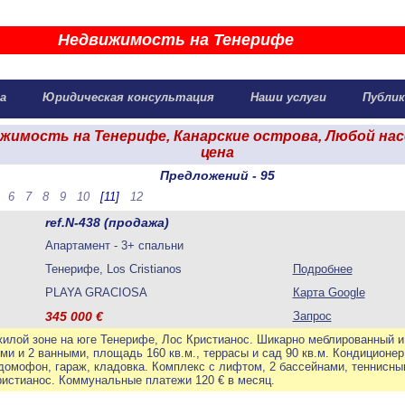
Недвижимость на Тенерифе
жа
Юридическая консультация
Наши услуги
Публик
жимость на Тенерифе, Канарские острова, Любой на
цена
Предложений - 95
6
7
8
9
10
[11]
12
ref.N-438 (продажа)
Апартамент - 3+ спальни
Тенерифе, Los Cristianos
Подробнее
PLAYA GRACIOSA
Карта Google
345 000
€
Запрос
жилой зоне на юге Тенерифе, Лос Кристианос. Шикарно меблированный 
ми и 2 ванными, площадь 160 кв.м., террасы и сад 90 кв.м. Кондиционе
домофон, гараж, кладовка. Комплекс с лифтом, 2 бассейнами, теннисны
ристианос. Коммунальные платежи 120 € в месяц.