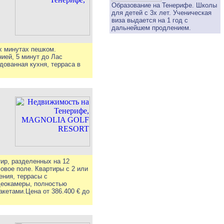
Образование на Тенерифе. Школы
для детей с 3х лет. Ученическая
виза выдается на 1 год с
дальнейшем продлением.
х минутах пешком.
ией, 5 минут до Лас
дованная кухня, терраса в
ир, разделенных на 12
овое поле. Квартиры с 2 или
ения, террасы с
деокамеры, полностью
кетами.Цена от 386.400 € до