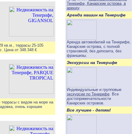
Тенерифе, Канарские острова, в
аренду
.
Аренда машин на Тенерифе
Аренда автомобилей на Тенерифе,
 кв.м., террасы 25-105
Канарские острова, с полной
. Цена от 348.348 €
страховкой, без депозита, без
франшизы.
Экскурсии на Тенерифе
Индивидуальные и групповые
экскурсии по Тенерифе
. Все
достопримечательности
 террасы с видом на море на
Канарских островов.
ладовка, очень хорошее
Все лучшее - детям!