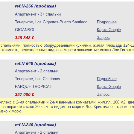
ref.N-266 (продажа)
Апартамент - 3+ спальни
Тенерифе, Los Gigantes-Puerto Santiago
Подробнее
GIGANSOL
Карта Google
348 348
€
Запрос
 спальнями, полностью оборудованными кухнями, жилая площадь 124-129
 стоимость, великолепные виды на море и знаменитые скалы Лос Гигантес
ref.N-649 (продажа)
Апартамент - 2 спальни
Тенерифе, Los Cristianos
Подробнее
PARQUE TROPICAL
Карта Google
357 000
€
Запрос
плекс с 2-мя спальнями и 2-мя ванными комнатами, жил.пл. 100 м2, две
 на верхнем этаже 30 кв.м. с видом на море и Лос Кристианос, гараж, к
изко к морю.
ref.N-246 (продажа)
Апартамент - 2 спальни