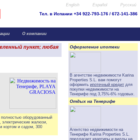
English
Español
Pyccκuú
Тел. в Испании +34 922-793-176 / 672-141-386
info@canar.biz
ации
О компании
селенный пункт; любая
Оформление ипотеки
В агентстве недвижимости Karina
Properties S.L. вам помогут
оформить
ипотечный кредит
для
покупки недвижимости на
Тенерифе под
3,75%-6%
годовых.
Отдых на Тенерифе
и полностью оборудованный
р, электрические жалюзи,
м кортом и садом, 300
Агентство недвижимости на
Тенерифе Karina Properties S.L.
предлагает
квартиры и виллы на