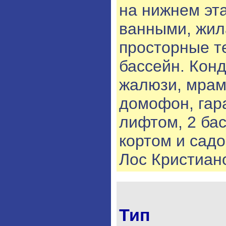
на нижнем эта
ванными, жил
просторные т
бассейн. Кон
жалюзи, мрам
домофон, гара
лифтом, 2 ба
кортом и садо
Лос Кристиан
Тип