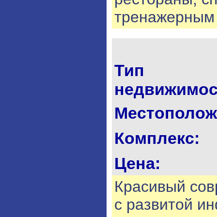
тренажерным з
Тип
недвижимос
Местополож
Комплекс:
Цена:
Красивый сов
с развитой и