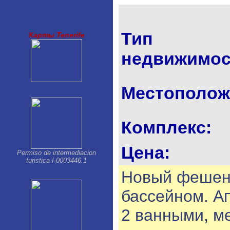
Los Gigantes-Puerto Santiago
Palm Mar
Parque de la Reina
Playa Paraiso
Тип
Карты Tenerife
Playa San Juan
Puerto de la Cruz
недвижимос
San Isidro
San Miguel
Santa Cruz de Tenerife
Местополож
Tacoronte
Taucho
Комплекс:
Цена:
Permiso de intermediacion
turistica I-0003446.1
Новый фешен
бассейном. А
2 ванными, м