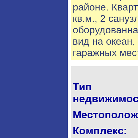
районе. Кварт
кв.м., 2 сану
оборудованная
вид на океан,
гаражных мес
Тип
недвижимос
Местополож
Комплекс: