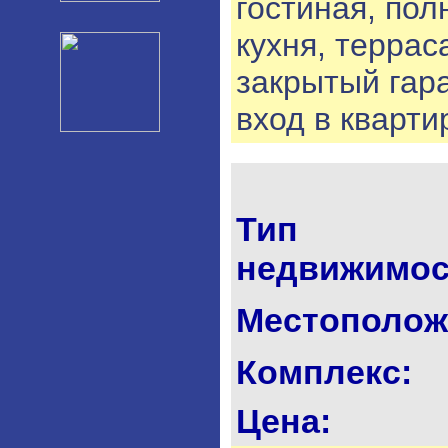
гостиная, по
кухня, террас
закрытый гар
вход в кварти
Тип
недвижимос
Местополож
Комплекс:
Цена: