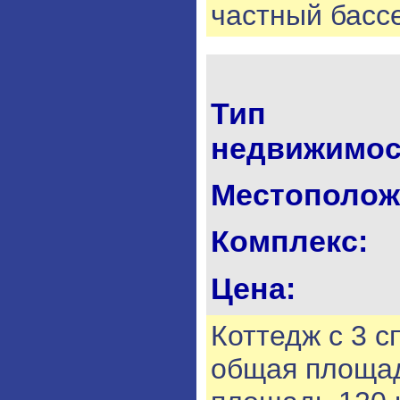
частный басс
Тип
недвижимос
Местополож
Комплекс:
Цена:
Коттедж с 3 с
общая площад