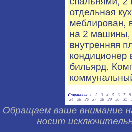
спальнями, 2 
отдельная ку
меблирован, в
на 2 машины, 
внутренняя пл
кондиционер 
бильярд. Комп
коммунальный
Страницы:
1
2
3
4
5
6
7
8
24
25
26
27
28
29
30
31
Обращаем ваше внимание н
носит исключительн