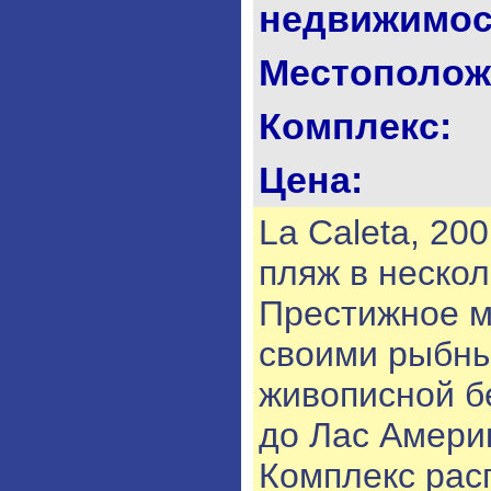
недвижимос
Местополож
Комплекс:
Цена:
La Caleta, 20
пляж в неско
Престижное м
своими рыбны
живописной б
до Лас Америк
Комплекс рас