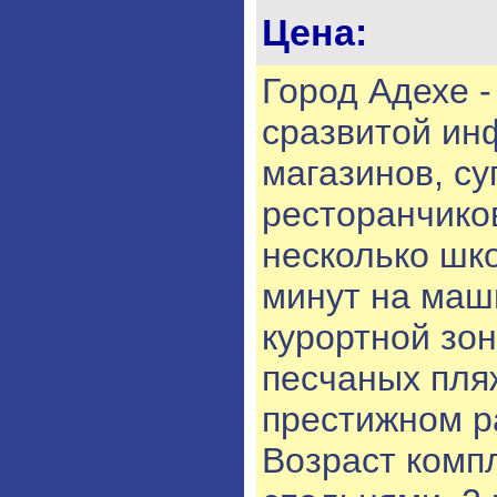
Цена:
Город Адехе 
сразвитой ин
магазинов, с
ресторанчико
несколько шко
минут на маш
курортной зо
песчаных пля
престижном р
Возраст компл