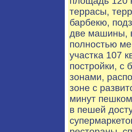
площадь 120 к
террасы, терр
барбекю, подз
две машины, 
полностью ме
участка 107 к
постройки, с
зонами, расп
зоне с развит
минут пешком 
в пешей досту
супермаркето
рестораны, с