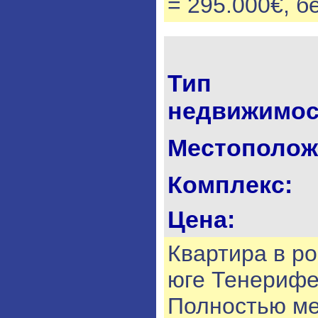
= 295.000€, б
Тип
недвижимос
Местополож
Комплекс:
Цена:
Квартира в р
юге Тенерифе
Полностью м