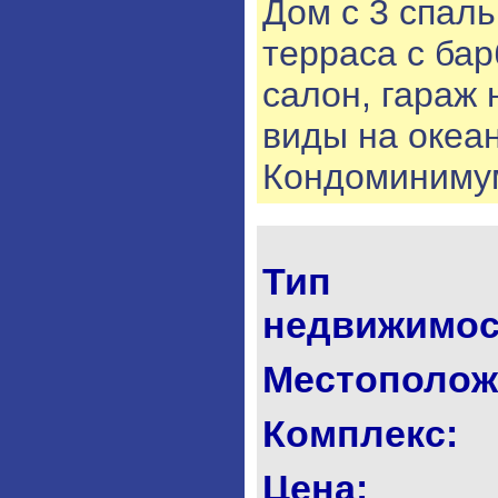
Дом с 3 спал
терраса с бар
салон, гараж
виды на океан
Кондоминимум
Тип
недвижимос
Местополож
Комплекс:
Цена: