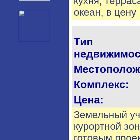
кухня, терра
океан, в цену
Тип
недвижимос
Местополож
Комплекс:
Цена:
Земельный уч
курортной зон
готовым прое