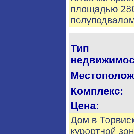
площадью 280 
полуподвалом
Тип
недвижимос
Местополож
Комплекс:
Цена:
Дом в Торвиск
курортной зон