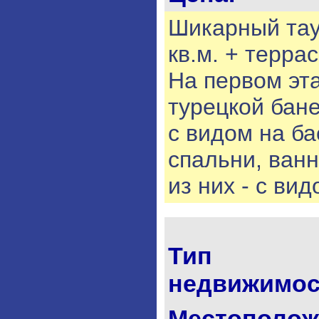
Шикарный тау
кв.м. + терра
На первом эта
турецкой бан
с видом на ба
спальни, ванн
из них - с ви
Тип
недвижимос
Местополож