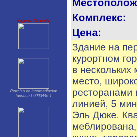
Местополож
Los Gigantes-Puerto Santiago
Palm Mar
Parque de la Reina
Комплекс:
Playa Paraiso
Карты Tenerife
Playa San Juan
Цена:
Puerto de la Cruz
San Isidro
San Miguel
Здание на пе
Santa Cruz de Tenerife
Tacoronte
курортном го
Taucho
в нескольких
место, широк
ресторанами 
Permiso de intermediacion
turistica I-0003446.1
линией, 5 мин
Эль Дюке. Ква
меблирована,