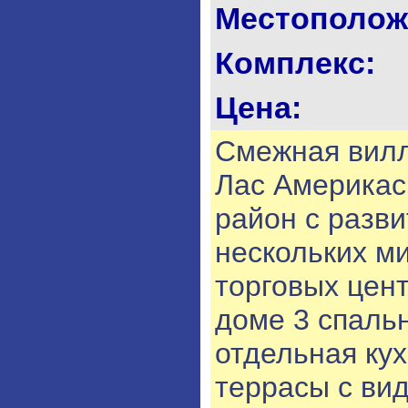
Местополож
Комплекс:
Цена:
Смежная вилл
Лас Америкас
район с разви
нескольких ми
торговых цен
доме 3 спальн
отдельная кух
террасы с вид