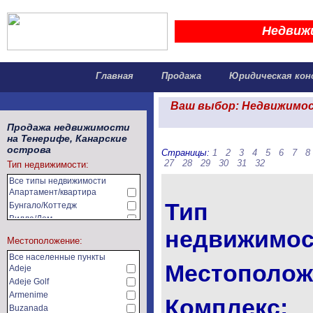
Недвиж
Главная
Продажа
Юридическая кон
Ваш выбор: Недвижимос
Продажа недвижимости
на Тенерифе, Канарские
острова
Страницы:
1
2
3
4
5
6
7
8
27
28
29
30
31
32
Тип недвижимости:
Все типы недвижимости
Апартамент/квартира
Тип
Бунгало/Коттедж
Вилла/Дом
недвижимос
Земельный участок
Местоположение:
Коммерческая
недвижимость
Все населенные пункты
Сельхозугодья/фермы
Местополож
Adeje
Adeje Golf
Armenime
Комплекс:
Buzanada