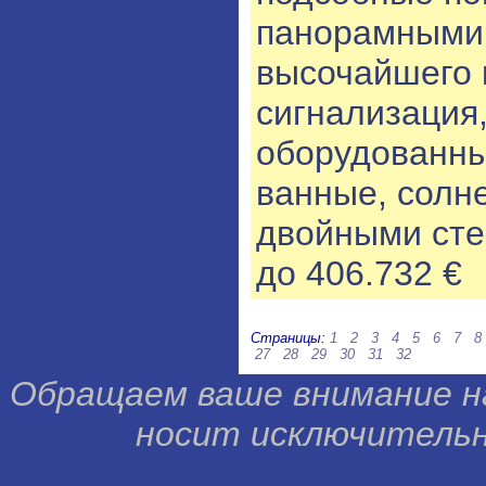
панорамными 
высочайшего 
сигнализация
оборудованны
ванные, солне
двойными сте
до 406.732 €
Страницы:
1
2
3
4
5
6
7
8
27
28
29
30
31
32
Обращаем ваше внимание н
носит исключительн