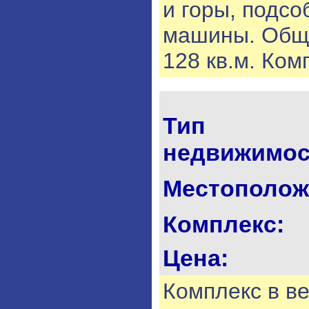
и горы, подсо
машины. Обща
128 кв.м. Ком
Тип
недвижимос
Местополож
Комплекс:
Цена:
Комплекс в в