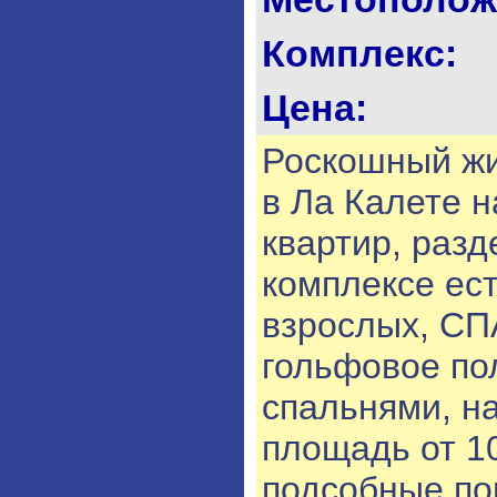
Комплекс:
Цена:
Роскошный жи
в Ла Калете н
квартир, разд
комплексе ес
взрослых, СП
гольфовое пол
спальнями, на
площадь от 10
подсобные по