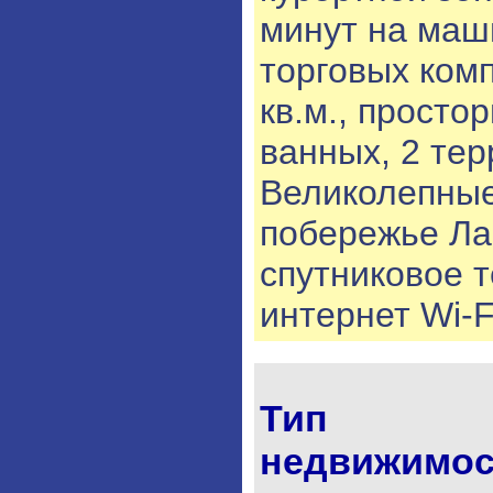
минут на маш
торговых ком
кв.м., просто
ванных, 2 те
Великолепные
побережье Ла
спутниковое 
интернет Wi-F
Тип
недвижимос