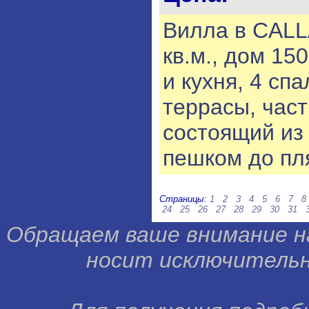
Вилла в CALL
кв.м., дом 15
и кухня, 4 сп
террасы, част
состоящий из 
пешком до пл
Страницы:
1
2
3
4
5
6
7
8
24
25
26
27
28
29
30
31
Обращаем ваше внимание н
носит исключительн