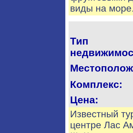
виды на море
Тип
недвижимос
Местополож
Комплекс:
Цена:
Известный ту
центре Лас Ам