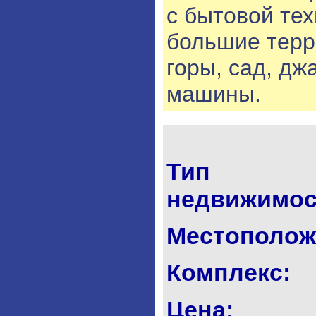
с бытовой тех
большие терр
горы, сад, дж
машины.
Тип
недвижимос
Местополож
Комплекс:
Цена: