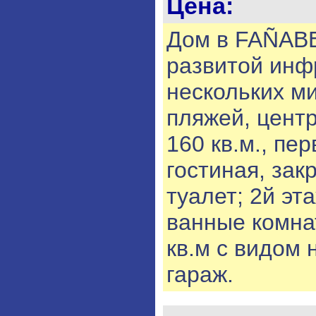
Цена:
Дом в FAÑABE
развитой инфр
нескольких ми
пляжей, цент
160 кв.м., пер
гостиная, зак
туалет; 2й эта
ванные комнат
кв.м с видом 
гараж.