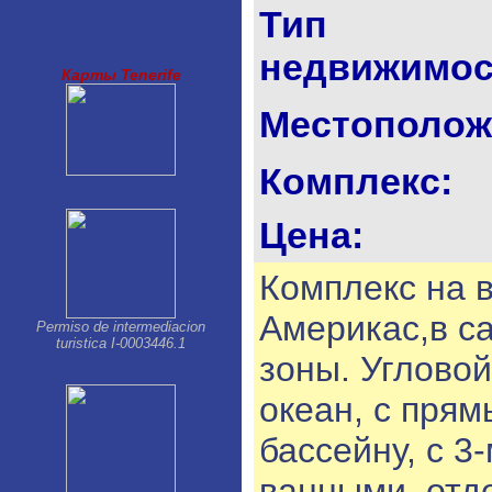
Los Gigantes-Puerto Santiago
Тип
Palm Mar
Parque de la Reina
недвижимос
Playa Paraiso
Карты Tenerife
Playa San Juan
Puerto de la Cruz
Местополож
San Isidro
San Miguel
Santa Cruz de Tenerife
Комплекс:
Tacoronte
Taucho
Цена:
Комплекс на 
Америкас,в с
Permiso de intermediacion
turistica I-0003446.1
зоны. Углово
океан, с пря
бассейну, с 3
ванными, отд