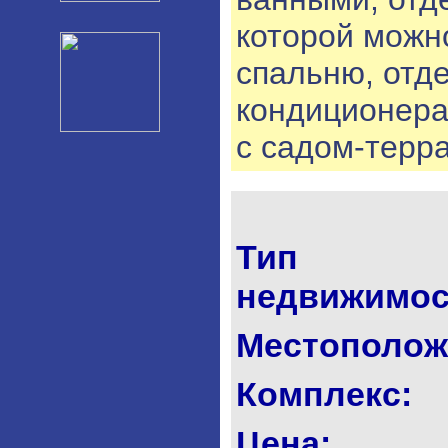
которой можн
спальню, отде
кондиционера
с садом-терра
Тип
недвижимос
Местополож
Комплекс:
Цена: