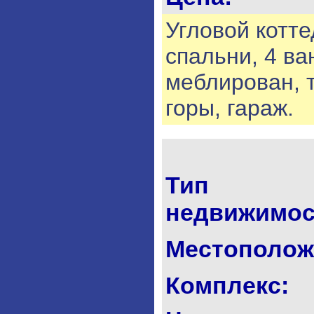
Угловой коттед
спальни, 4 в
меблирован, 
горы, гараж.
Тип
недвижимос
Местополож
Комплекс: