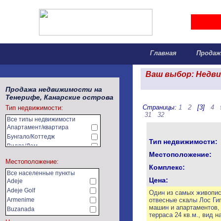
Главная
Прода
Ваш выбор: Недви
Продажа недвижимости на
Тенерифе, Канарские острова
Страницы:
1
2
[3]
4
Тип недвижимости:
31
32
Все типы недвижимости
Апартамент/квартира
Бунгало/Коттедж
Тип недвижимости:
Вилла/Дом
Местоположение:
Земельный участок
Местоположение:
Коммерческая недвижимость
Комплекс:
Все населенные пункты
Сельхозугодья/фермы
Цена:
Adeje
Adeje Golf
Один из самых живопис
Armenime
отвесные скалы Лос Гиг
машин и апартаментов,
Buzanada
терраса 24 кв.м., вид 
Callao Salvaje