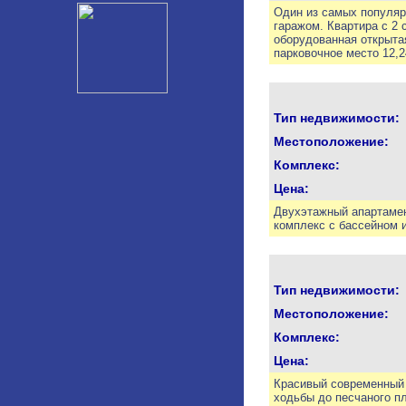
Один из самых популяр
гаражом. Квартира с 2 
оборудованная открытая
парковочное место 12,24
Тип недвижимости:
Местоположение:
Комплекс:
Цена:
Двухэтажный апартамент
комплекс с бассейном 
Тип недвижимости:
Местоположение:
Комплекс:
Цена:
Красивый современный к
ходьбы до песчаного пл