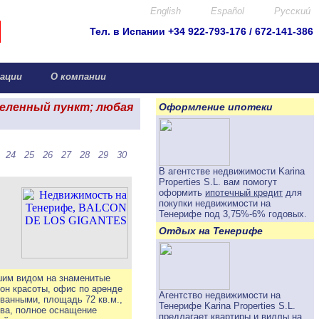
English
Español
Pyccκuú
Тел. в Испании +34 922-793-176 / 672-141-386
info@canar.biz
ации
О компании
селенный пункт; любая
Оформление ипотеки
24
25
26
27
28
29
30
В агентстве недвижимости Karina
Properties S.L. вам помогут
оформить
ипотечный кредит
для
покупки недвижимости на
Тенерифе под
3,75%-6%
годовых.
Отдых на Тенерифе
шим видом на знаменитые
лон красоты, офис по аренде
Агентство недвижимости на
ванными, площадь 72 кв.м.,
Тенерифе Karina Properties S.L.
тва, полное оснащение
предлагает
квартиры и виллы на