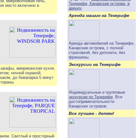
ой, микроволновая печь,
Тенерифе, Канарские острова, в
ное место включено в
аренду
.
Аренда машин на Тенерифе
Аренда автомобилей на Тенерифе,
Канарские острова, с полной
страховкой, без депозита, без
франшизы.
Экскурсии на Тенерифе
е шкафы, американская кухня,
етом, ночной охраной,
ешком, до Аквапарка 5 минут
стораны.
Индивидуальные и групповые
экскурсии по Тенерифе
. Все
достопримечательности
Канарских островов.
Все лучшее - детям!
аном. Светлый и просторный