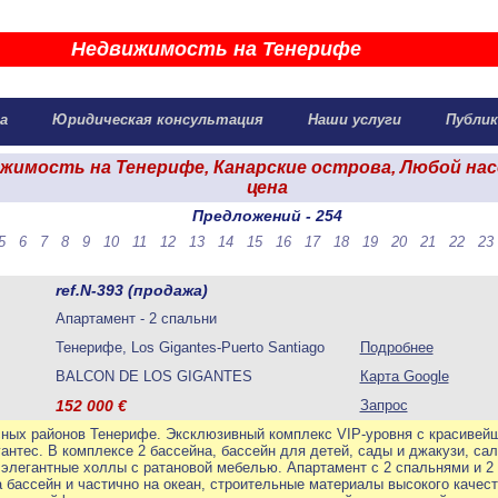
Недвижимость на Тенерифе
жа
Юридическая консультация
Наши услуги
Публик
жимость на Тенерифе, Канарские острова, Любой на
цена
Предложений - 254
5
6
7
8
9
10
11
12
13
14
15
16
17
18
19
20
21
22
23
ref.N-393 (продажа)
Апартамент - 2 спальни
Тенерифе, Los Gigantes-Puerto Santiago
Подробнее
BALCON DE LOS GIGANTES
Карта Google
152 000
€
Запрос
ных районов Тенерифе. Эксклюзивный комплекс VIP-уровня с красивей
антес. В комплексе 2 бассейна, бассейн для детей, сады и джакузи, са
 элегантные холлы с ратановой мебелью. Апартамент с 2 спальнями и 2 
на бассейн и частично на океан, строительные материалы высокого качес