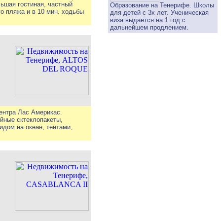
льшая гостиная, частный
Образование на Тенерифе. Школы
о пляжа и в 10 мин. ходьбы
для детей с 3х лет. Ученическая
виза выдается на 1 год с
дальнейшем продлением.
ентра Лас Америкас.
ойные сктеклопакеты,
идом на океан, тентами,