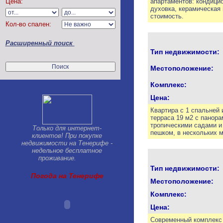
Цена:
апартаментов: кондици
Chayofa
духовка, керамическая 
стоимость.
Chirche
Кол-во спален:
Costa del Silencio
El Medano
Расширенный поиск
El Tanque
Тип недвижимости:
Golf del Sur
Granadilla
Местоположение:
Guargacho
Guia de Isora
Комплекс:
Guimar
Цена:
Jama
Квартира с 1 спальней 
La Caleta
терраса 19 м2 с панора
La Escalona
тропическими садами и 
Только для интернет-
La Laguna
пешком, в нескольких 
клиентов! При покупке
La Orotava
недвижимости на Тенерифе -
La Quinta
недельное бесплатное
проживание.
La Sabinita
Las Americas
Тип недвижимости:
Погода на Тенерифе
Las Chafiras
Местоположение:
Las Galletas
Комплекс:
Llano del Camello
Los Cristianos
Цена:
Los Gigantes-Puerto Santiago
Современный комплекс 