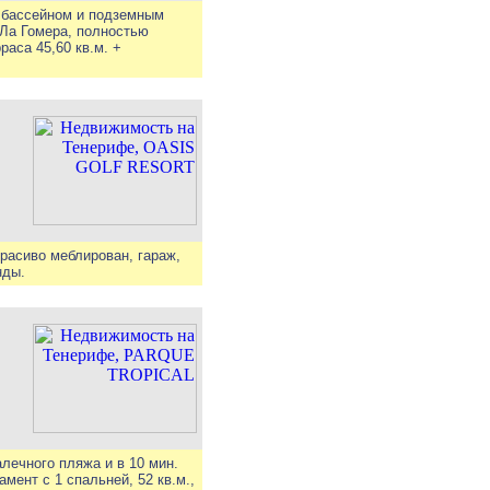
с бассейном и подземным
 Ла Гомера, полностью
раса 45,60 кв.м. +
расиво меблирован, гараж,
нды.
лечного пляжа и в 10 мин.
мент с 1 спальней, 52 кв.м.,