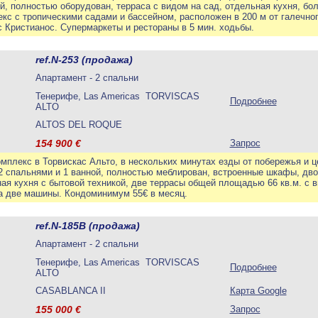
й, полностью оборудован, терраса с видом на сад, отдельная кухня, бо
кс с тропическими садами и бассейном, расположен в 200 м от галечног
 Кристианос. Супермаркеты и рестораны в 5 мин. ходьбы.
ref.N-253 (продажа)
Апартамент - 2 спальни
Тенерифе, Las Americas TORVISCAS
Подробнее
ALTO
ALTOS DEL ROQUE
154 900
€
Запрос
мплекс в Торвискас Альто, в нескольких минутах езды от побережья и ц
 2 спальнями и 1 ванной, полностью меблирован, встроенные шкафы, дв
я кухня с бытовой техникой, две террасы общей площадью 66 кв.м. с в
на две машины. Кондоминимум 55€ в месяц.
ref.N-185B (продажа)
Апартамент - 2 спальни
Тенерифе, Las Americas TORVISCAS
Подробнее
ALTO
CASABLANCA II
Карта Google
155 000
€
Запрос