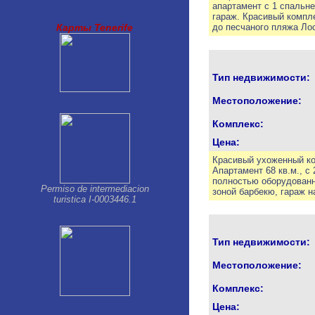
Palm Mar
апартамент с 1 спальне
Parque de la Reina
гараж. Красивый компле
Карты Tenerife
до песчаного пляжа Лос
Playa Paraiso
Playa San Juan
Puerto de la Cruz
San Isidro
Тип недвижимости:
San Miguel
Santa Cruz de Tenerife
Местоположение:
Tacoronte
Taucho
Комплекс:
Цена:
Красивый ухоженный ко
Апартамент 68 кв.м., с
полностью оборудованна
Permiso de intermediacion
зоной барбекю, гараж 
turistica I-0003446.1
Тип недвижимости:
Местоположение:
Комплекс:
Цена: