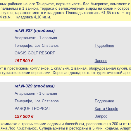
ных районов на юге Тенерифе, верхняя часть Лас Америкас, комплекс 
спальнями и 1 ванной, терраса с великолепным видом на океан и остров
 кухня, гаражное место и кладовка. Площадь квартиры 61,65 кв.м. + тер
 кв.м. + кладовка 4,16 кв.м.
ref.N-937 (продажа)
Апартамент - 1 спальня
Тенерифе, Los Cristianos
Подробнее
OASIS GOLF RESORT
157 500
€
Запрос
 в престижном комплексе, 1 спальня, 1 ванная, оборудованная кухня, к
и туристическими сервисами. Хорошая доходность от туристической аре
ref.N-329 (продажа)
Апартамент - 1 спальня
Тенерифе, Los Cristianos
Подробнее
PARQUE TROPICAL
Карта Google
157 500
€
Запрос
омплекс с тропическими садами и бассейном, расположен в 200 м от га
яжа Лос Кристианос. Супермаркеты и рестораны в 5 мин. ходьбы. Апарта