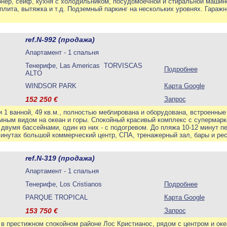
онер, сейф, кухня с холодильником, посудомоечной и стиральной машин
плита, вытяжка и т.д. Подземный паркинг на нескольких уровнях. Гараж
ref.N-992 (продажа)
Апартамент - 1 спальня
Тенерифе, Las Americas TORVISCAS
Подробнее
ALTO
WINDSOR PARK
Карта Google
152 250
€
Запрос
и 1 ванной, 49 кв.м., полностью меблирована и оборудована, встроенны
мным видом на океан и горы. Спокойный красивый комплекс с супермарк
двумя бассейнами, один из них - с подогревом. До пляжа 10-12 минут п
минутах большой коммерческий центр, СПА, тренажерный зал, бары и ре
ref.N-319 (продажа)
Апартамент - 1 спальня
Тенерифе, Los Cristianos
Подробнее
PARQUE TROPICAL
Карта Google
153 750
€
Запрос
в престижном спокойном районе Лос Кристианос, рядом с центром и оке