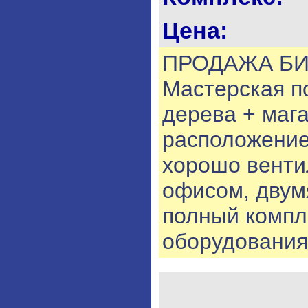
Цена:
ПРОДАЖА БИ
Мастерская п
дерева + маг
расположение.
хорошо венти
офисом, двум
полный компл
оборудования