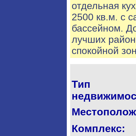
отдельная кух
2500 кв.м. с 
бассейном. Д
лучших район
спокойной зон
Тип
недвижимос
Местополож
Комплекс: