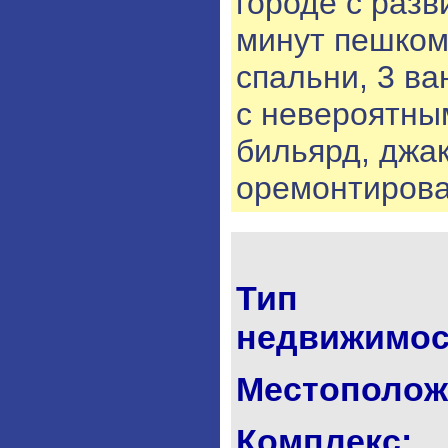
городе с разв
минут пешком
спальни, 3 ва
с невероятны
бильярд, джа
оремонтирова
Тип
недвижимос
Местополож
Комплекс: