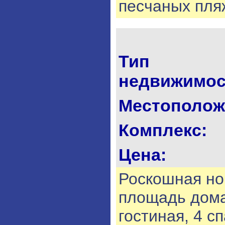
песчаных пля
Тип
недвижимос
Местополож
Комплекс:
Цена:
Роскошная но
площадь дома
гостиная, 4 с