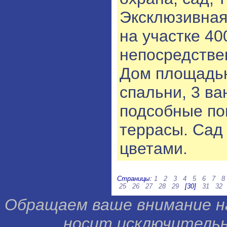
Эксклюзивная
на участке 40
непосредствен
Дом площадью
спальни, 3 ва
подсобные п
террасы. Сад 
цветами.
Страницы:
1
2
3
4
5
6
7
8
25
26
27
28
29
[30]
31
32
Обращаем ваше внимание н
носит исключительн