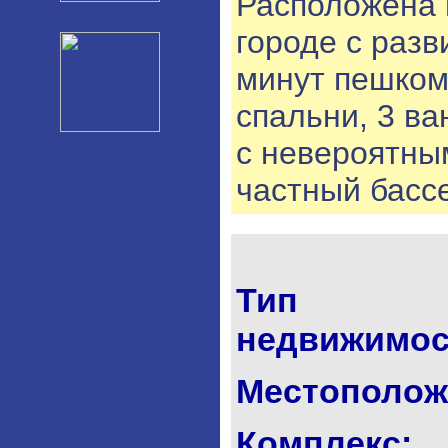
Расположена 
городе с разв
минут пешком
спальни, 3 ва
с невероятны
частный басс
Тип
недвижимос
Местополож
Комплекс: