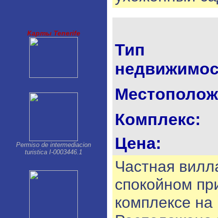
Los Gigantes-Puerto Santiago
Palm Mar
Parque de la Reina
Playa Paraiso
Карты Tenerife
Playa San Juan
Тип
Puerto de la Cruz
San Isidro
недвижимос
San Miguel
Santa Cruz de Tenerife
Tacoronte
Местополож
Taucho
Комплекс:
Цена:
Permiso de intermediacion
turistica I-0003446.1
Частная вилла
спокойном пр
комплексе на