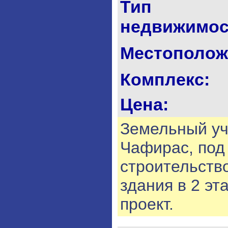
Тип
недвижимос
Местополож
Комплекс:
Цена:
Земельный уч
Чафирас, под
строительств
здания в 2 эт
проект.