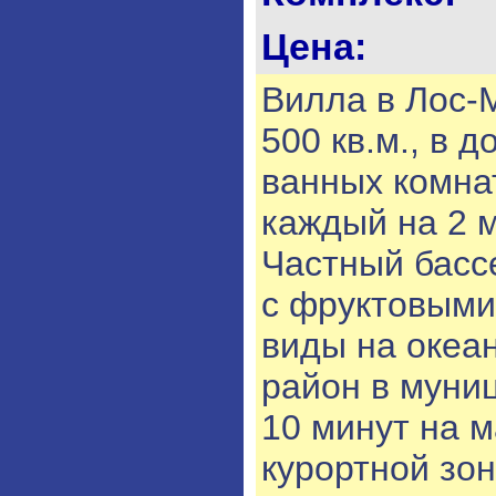
Цена:
Вилла в Лос-
500 кв.м., в д
ванных комнат
каждый на 2 
Частный басс
с фруктовыми
виды на океа
район в муни
10 минут на 
курортной зо