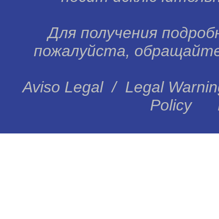
Для получения подробн
пожалуйста, обращайтес
Aviso Legal
/
Legal Warnin
Policy