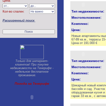
Цена:
Chayofa
Chirche
Тип недвижимости:
Кол-во спален:
Costa del Silencio
El Medano
Местоположение:
Расширенный поиск
El Tanque
Комплекс:
Golf del Sur
Цена:
Granadilla
Guargacho
Новые апартаменты выс
Guia de Isora
67-89 кв.м., террасы 1
Цена от 191.000 €
Guimar
Jama
La Caleta
La Escalona
Тип недвижимости:
Только для интернет-
La Laguna
клиентов! При покупке
La Orotava
Местоположение:
недвижимости на Тенерифе -
La Quinta
недельное бесплатное
Комплекс:
проживание.
La Sabinita
Цена:
Las Americas
Погода на Тенерифе
Las Chafiras
Шикарный новый компле
Las Galletas
бассейн и сад. Участок
оборудованная кухня и 
Llano del Camello
гараж 33 кв.м., с авто
Los Cristianos
Los Gigantes-Puerto Santiago