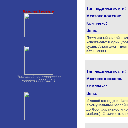
Palm Mar
Parque de la Reina
Тип недвижимости:
Карты Tenerife
Playa Paraiso
Местоположение:
Playa San Juan
Puerto de la Cruz
Комплекс:
San Isidro
Цена:
San Miguel
Престижный жилой компл
Santa Cruz de Tenerife
Апартамент в один уров
Tacoronte
кухня. Апартамент полн
Taucho
58€ в месяц.
Тип недвижимости:
Permiso de intermediacion
Местоположение:
turistica I-0003446.1
Комплекс:
Цена:
Угловой коттедж в Llano
Коммунальный бассейн.
до Лос-Кристианос и хо
мебель). Стоимость с п