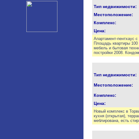
Тип недвижимости:
Местоположение:
Комплекс:
Цена:
Апартамент-пентхаус с 
Площадь квартиры 100 к
мебель и бытовая техни
постройки 2008. Кондом
Тип недвижимости:
Местоположение:
Комплекс:
Цена:
Новый комплекс в Торви
кухня (открытая), терр
меблирована, есть сти