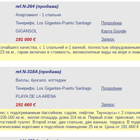
ref.N-264 (продажа)
Апартамент - 1 спальня
Тенерифе, Los Gigantes-Puerto Santiago
Подробнее
GIGANSOL
Карта Google
191 000
€
Запрос
очайшего качества, с 1 спальней и 1 ванной, полностью оборудованны
5-23 кв.м., гараж включен в стоимость, великолепные виды на море и зна
ref.N-318A (продажа)
Виллы, бунгало, коттеджи
Тенерифе, Los Gigantes-Puerto Santiago
Подробнее
PLAYA DE LA ARENA
191 660
€
Запрос
кс с подогреваемым бассейном, садом, лифтом. Таунхаусы с 2 спальня
 105-160 кв.м., жилая площадь дома 114 кв.м. Первый этаж: прихожая, г
гостевой туалет. Второй этаж: две спальни, две ванные, терраса. В по
матическими воротами и подсобное помещение 25 кв.м. Цена от 191.660 €