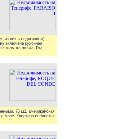
н из них с подогревом).
ену включена кухонная
 пешком до пляжа. Год
анными, 75 м2, американская
 на море. Квартира полностью