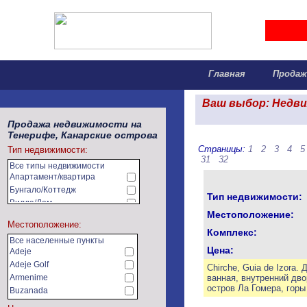
Главная
Прода
Ваш выбор: Недви
Продажа недвижимости на
Тенерифе, Канарские острова
Страницы:
1
2
3
4
5
Тип недвижимости:
31
32
Все типы недвижимости
Апартамент/квартира
Бунгало/Коттедж
Тип недвижимости:
Вилла/Дом
Местоположение:
Земельный участок
Местоположение:
Коммерческая недвижимость
Комплекс:
Все населенные пункты
Сельхозугодья/фермы
Цена:
Adeje
Adeje Golf
Chirche, Guia de Izora.
Armenime
ванная, внутренний дво
остров Ла Гомера, горы
Buzanada
Callao Salvaje