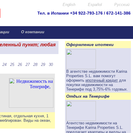
English
Español
Pyccκuú
Тел. в Испании +34 922-793-176 / 672-141-386
info@canar.biz
ации
О компании
селенный пункт; любая
Оформление ипотеки
24
25
26
27
28
29
30
В агентстве недвижимости Karina
Properties S.L. вам помогут
оформить
ипотечный кредит
для
покупки недвижимости на
Тенерифе под
3,75%-6%
годовых.
Отдых на Тенерифе
стиная, отдельная кухня, 1
 меблирован. Виды на океан,
Агентство недвижимости на
Тенерифе Karina Properties S.L.
предлагает
квартиры и виллы на