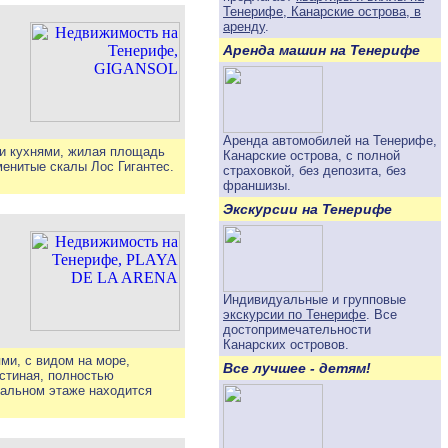
Тенерифе, Канарские острова, в
аренду
.
Аренда машин на Тенерифе
Аренда автомобилей на Тенерифе,
ми кухнями, жилая площадь
Канарские острова, с полной
менитые скалы Лос Гигантес.
страховкой, без депозита, без
франшизы.
Экскурсии на Тенерифе
Индивидуальные и групповые
экскурсии по Тенерифе
. Все
достопримечательности
Канарских островов.
ми, с видом на море,
Все лучшее - детям!
остиная, полностью
двальном этаже находится