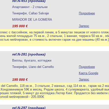
ref.N-453 (продажа)
Апартамент - 2 спальни
Тенерифе, Callao Salvaje
Подробнее
MIRADOR DE LA GOMERA
195 000
€
Запрос
екс с бассейном, на первой линии, в 5 минутах пешком от нового пляжа
ень жилой площадью 75 кв.м., 2 спальни, 1 ванная, терраса 50 кв.м., 
остью меблирован, в стоимость включен гараж на две машины (40 кв.м.
ref.N-281 (продажа)
Виллы, бунгало, коттеджи
Тенерифе, Llano del Camello
Подробнее
Карта Google
195 000
€
Запрос
 del Camello, 118 кв.м., 3 спальни, 2 ванных, сад 114 кв.м., гараж на 2 м
Кондоминимум 59€ в месяц. Рядом школа, 4 супермаркета, удобный вые
роших пляжей, 5 минут до колледжа Лютер Кинг. Продается без мебели 
олной меблировкой - 205.000€
ref.N-297 (продажа)