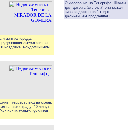
Образование на Тенерифе. Школы
для детей с 3х лет. Ученическая
виза выдается на 1 год с
дальнейшем продлением.
 и центра города.
оборудованная американская
) и кладовка. Кондоминимум
ашины, террасы, вид на океан.
зд на автостраду, 10 минут
(включена только кухонная