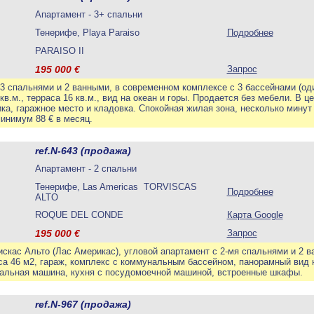
Апартамент - 3+ спальни
Тенерифе, Playa Paraiso
Подробнее
PARAISO II
195 000
€
Запрос
3 спальнями и 2 ванными, в современном комплексе с 3 бассейнами (оди
в.м., терраса 16 кв.м., вид на океан и горы. Продается без мебели. В ц
ка, гаражное место и кладовка. Спокойная жилая зона, несколько минут
инимум 88 € в месяц.
ref.N-643 (продажа)
Апартамент - 2 спальни
Тенерифе, Las Americas TORVISCAS
Подробнее
ALTO
ROQUE DEL CONDE
Карта Google
195 000
€
Запрос
скас Альто (Лас Америкас), угловой апартамент с 2-мя спальнями и 2 в
аса 46 м2, гараж, комплекс с коммунальным бассейном, панорамный вид
ральная машина, кухня с посудомоечной машиной, встроенные шкафы.
ref.N-967 (продажа)