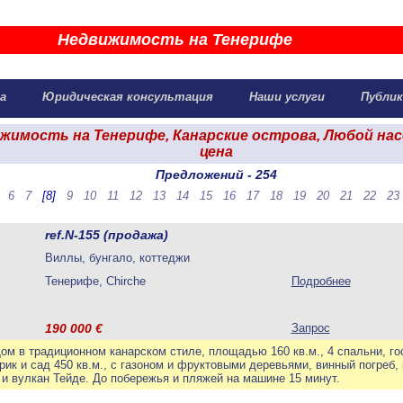
Недвижимость на Тенерифе
жа
Юридическая консультация
Наши услуги
Публик
жимость на Тенерифе, Канарские острова, Любой на
цена
Предложений - 254
6
7
[8]
9
10
11
12
13
14
15
16
17
18
19
20
21
22
23
ref.N-155 (продажа)
Виллы, бунгало, коттеджи
Тенерифе, Chirche
Подробнее
190 000
€
Запрос
 Дом в традиционном канарском стиле, площадью 160 кв.м., 4 спальни, го
рик и сад 450 кв.м., с газоном и фруктовыми деревьями, винный погреб,
 и вулкан Тейде. До побережья и пляжей на машине 15 минут.