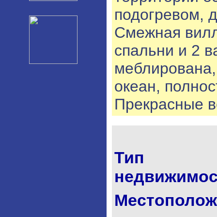
подогревом, д
Смежная вилла
спальни и 2 
меблирована,
океан, полнос
Прекрасные в
Тип
недвижимос
Местополож