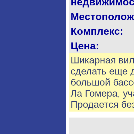
недвижимос
Местополож
Комплекс:
Цена:
Шикарная вил
сделать еще д
большой бассе
Ла Гомера, уча
Продается бе