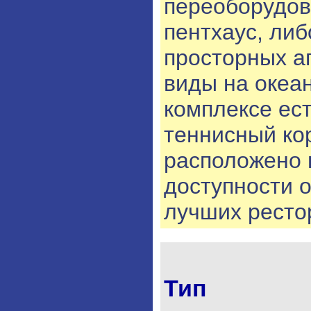
переоборудов
пентхаус, либ
просторных а
виды на океа
комплексе ест
теннисный кор
расположено 
доступности о
лучших ресто
Тип