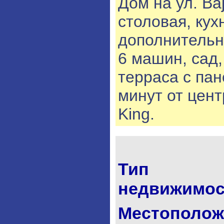
Дом на ул. Ba
столовая, кух
дополнительн
6 машин, сад
терраса с па
минут от цент
King.
Тип
недвижимос
Местополож