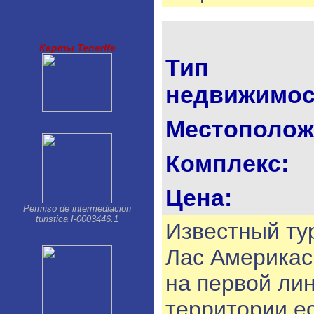
Los Gigantes-Puerto Santiago
Palm Mar
Parque de la Reina
Playa Paraiso
Карты Tenerife
Playa San Juan
Тип
Puerto de la Cruz
San Isidro
недвижимос
San Miguel
Santa Cruz de Tenerife
Tacoronte
Местополож
Taucho
Комплекс:
Цена:
Permiso de intermediacion
turistica I-0003446.1
Известный ту
Лас Америкас,
на первой лин
территории е