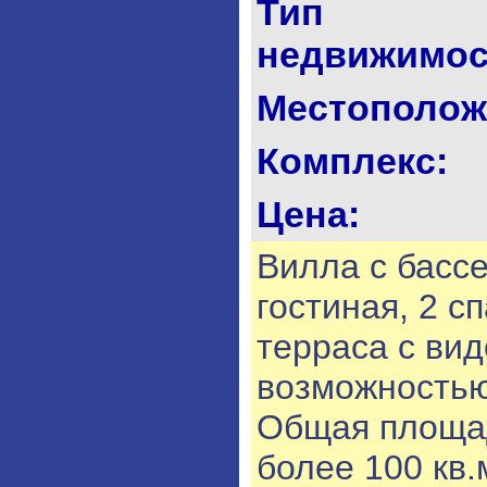
Тип
недвижимос
Местополож
Комплекс:
Цена:
Вилла с бассе
гостиная, 2 с
терраса с вид
возможностью
Общая площад
более 100 кв.