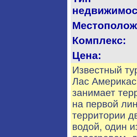
недвижимос
Местополож
Комплекс:
Цена:
Известный ту
Лас Америкас,
занимает тер
на первой лин
территории д
водой, один и