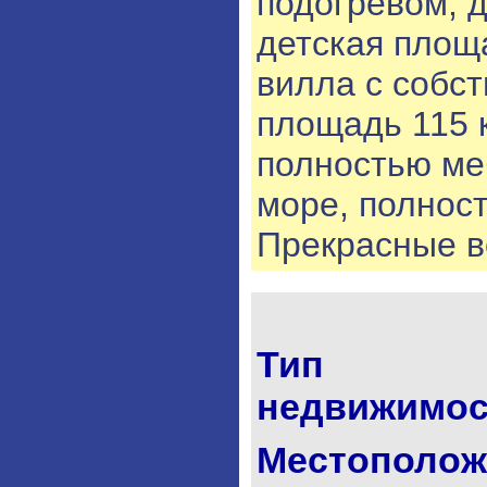
подогревом, д
детская площ
вилла с собс
площадь 115 к
полностью ме
море, полнос
Прекрасные в
Тип
недвижимос
Местополож