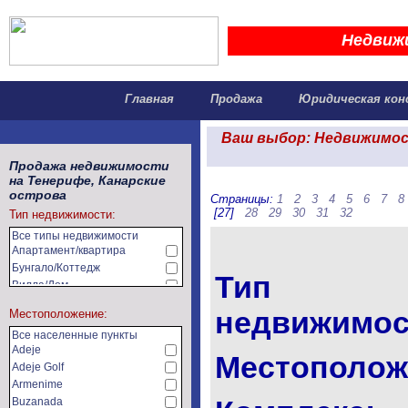
Недвиж
Главная
Продажа
Юридическая кон
Ваш выбор: Недвижимост
Продажа недвижимости
на Тенерифе, Канарские
острова
Страницы:
1
2
3
4
5
6
7
8
[27]
28
29
30
31
32
Тип недвижимости:
Все типы недвижимости
Апартамент/квартира
Бунгало/Коттедж
Тип
Вилла/Дом
Земельный участок
недвижимос
Местоположение:
Коммерческая
недвижимость
Все населенные пункты
Сельхозугодья/фермы
Adeje
Местополож
Adeje Golf
Armenime
Buzanada