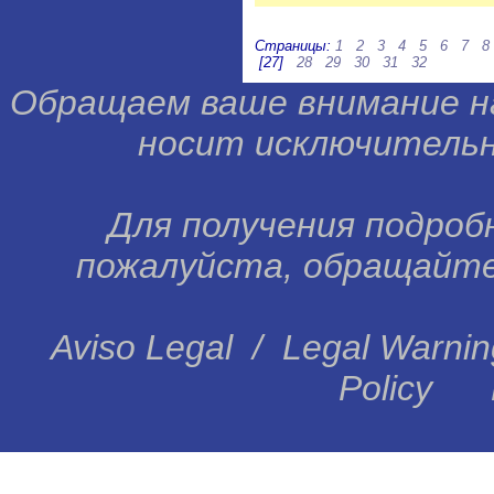
Страницы:
1
2
3
4
5
6
7
8
[27]
28
29
30
31
32
Обращаем ваше внимание н
носит исключительн
Для получения подробн
пожалуйста, обращайтес
Aviso Legal
/
Legal Warnin
Policy