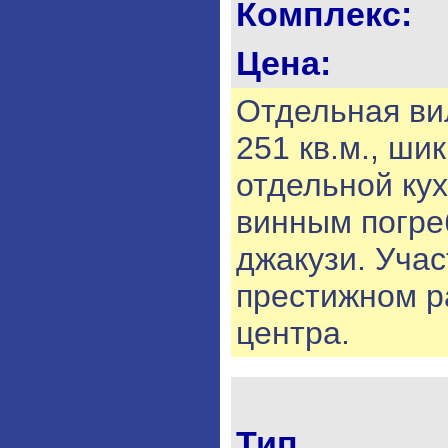
Комплекс:
Цена:
Отдельная ви
251 кв.м., ши
отдельной ку
винным погре
джакузи. Учас
престижном ра
центра.
Тип