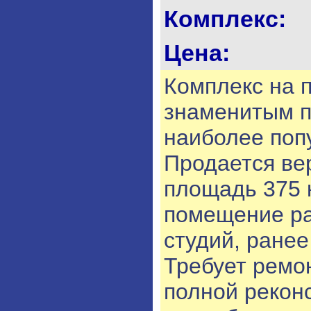
Комплекс:
Цена:
Комплекс на 
знаменитым п
наиболее поп
Продается ве
площадь 375 
помещение ра
студий, ранее
Требует ремо
полной рекон