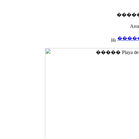
����� Pl
Aron
����